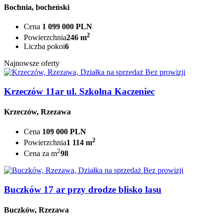
Bochnia, bocheński
Cena
1 099 000 PLN
2
Powierzchnia
246 m
Liczba pokoi
6
Najnowsze oferty
Bez prowizji
Krzeczów 11ar ul. Szkolna Kaczeniec
Krzeczów, Rzezawa
Cena
109 000 PLN
2
Powierzchnia
1 114 m
2
Cena za m
98
Bez prowizji
Buczków 17 ar przy drodze blisko lasu
Buczków, Rzezawa