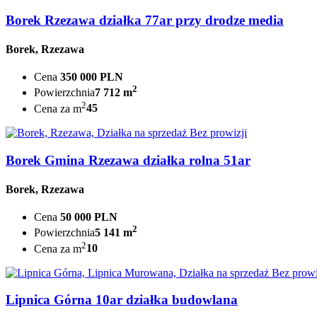
Borek Rzezawa działka 77ar przy drodze media
Borek, Rzezawa
Cena
350 000 PLN
2
Powierzchnia
7 712 m
2
Cena za m
45
Bez prowizji
Borek Gmina Rzezawa działka rolna 51ar
Borek, Rzezawa
Cena
50 000 PLN
2
Powierzchnia
5 141 m
2
Cena za m
10
Bez prowi
Lipnica Górna 10ar działka budowlana