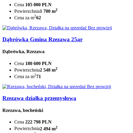
Cena
105 000 PLN
2
Powierzchnia
1 700 m
2
Cena za m
62
Bez prowizji
Dąbrówka Gmina Rzezawa 25ar
Dąbrówka, Rzezawa
Cena
180 600 PLN
2
Powierzchnia
2 548 m
2
Cena za m
71
Bez prowizji
Rzezawa działka przemysłowa
Rzezawa, bocheński
Cena
222 798 PLN
2
Powierzchnia
2 494 m