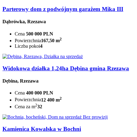
Parterowy dom z podwójnym garażem Mika III
Dąbrówka, Rzezawa
Cena
500 000 PLN
2
Powierzchnia
167,50 m
Liczba pokoi
4
Widokowa działka 1,24ha Dębina gmina Rzezawa
Dębina, Rzezawa
Cena
400 000 PLN
2
Powierzchnia
12 400 m
2
Cena za m
32
Bez prowizji
Kamienica Kowalska w Bochni