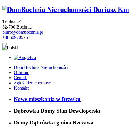
Trudna 3/1
32-700 Bochnia
biuro@dombochnia.pl
+48609705757
Dom Bochnia Nieruchomości
O firmie
Cennik
Zgłoś nieruchomość
Kontakt
Nowe mieszkania w Brzesku
Dąbrówka Domy Stan Deweloperski
Domy Dąbrówka gmina Rzezawa