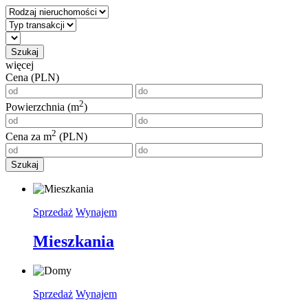
Szukaj
więcej
Cena (PLN)
2
Powierzchnia (m
)
2
Cena za m
(PLN)
Szukaj
Sprzedaż
Wynajem
Mieszkania
Sprzedaż
Wynajem