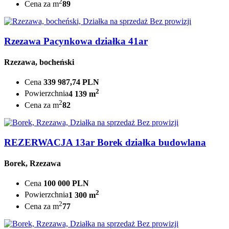
2
Cena za m
89
Bez prowizji
Rzezawa Pacynkowa działka 41ar
Rzezawa, bocheński
Cena
339 987,74 PLN
2
Powierzchnia
4 139 m
2
Cena za m
82
Bez prowizji
REZERWACJA 13ar Borek działka budowlana
Borek, Rzezawa
Cena
100 000 PLN
2
Powierzchnia
1 300 m
2
Cena za m
77
Bez prowizji