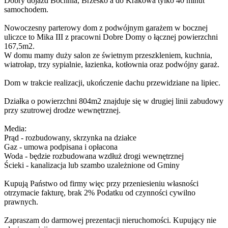
Dobry dojazd Bochnia, Brzesko a do Krakowa tylko 40 minut
samochodem.
Nowoczesny parterowy dom z podwójnym garażem w bocznej
uliczce to Mika III z pracowni Dobre Domy o łącznej powierzchni
167,5m2.
W domu mamy duży salon ze świetnym przeszkleniem, kuchnia,
wiatrołap, trzy sypialnie, łazienka, kotłownia oraz podwójny garaż.
Dom w trakcie realizacji, ukończenie dachu przewidziane na lipiec.
Działka o powierzchni 804m2 znajduje się w drugiej linii zabudowy
przy szutrowej drodze wewnętrznej.
Media:
Prąd - rozbudowany, skrzynka na działce
Gaz - umowa podpisana i opłacona
Woda - będzie rozbudowana wzdłuż drogi wewnętrznej
Ścieki - kanalizacja lub szambo uzależnione od Gminy
Kupują Państwo od firmy więc przy przeniesieniu własności
otrzymacie fakturę, brak 2% Podatku od czynności cywilno
prawnych.
Zapraszam do darmowej prezentacji nieruchomości. Kupujący nie