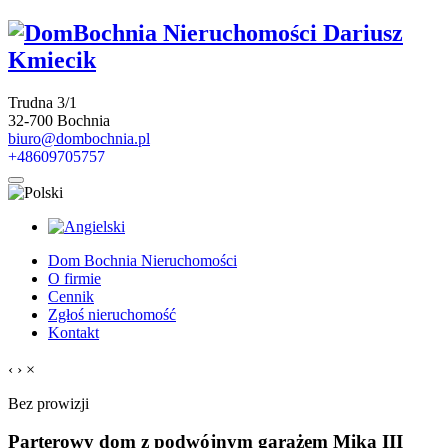
Trudna 3/1
32-700 Bochnia
biuro@dombochnia.pl
+48609705757
Dom Bochnia Nieruchomości
O firmie
Cennik
Zgłoś nieruchomość
Kontakt
‹
›
×
Bez prowizji
Parterowy dom z podwójnym garażem Mika III