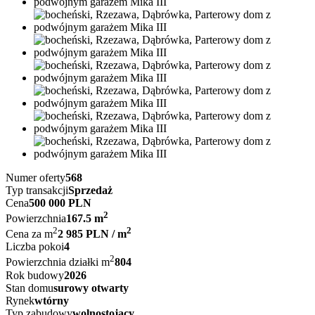
Numer oferty
568
Typ transakcji
Sprzedaż
Cena
500 000 PLN
2
Powierzchnia
167.5 m
2
2
Cena za m
2 985 PLN / m
Liczba pokoi
4
2
Powierzchnia działki m
804
Rok budowy
2026
Stan domu
surowy otwarty
Rynek
wtórny
Typ zabudowy
wolnostojący