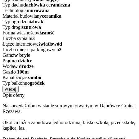
Typ dachu
dachówka ceramiczna
Technologia
murowana
Materiał budowlany
ceramika
Typ ogrodzenia
brak
Typ drogi
szutrowa
Forma własności
własność
Liczba sypialni
3
Łącze internetowe
światłowód
Liczba miejsc parkingowych
2
Garaż
w bryle
Prąd
na działce
Woda
w drodze
Gaz
do 100m
Kanalizacja
szambo
Typ balkonu
ogródek
więcej
Opis oferty
Na sprzedaż dom w stanie surowym otwartym w Dąbrówce Gmina
Rzezawa.
Okolica luźna zabudowa jednorodzinna, blisko szkoła, przedszkole,
kaplica, las.