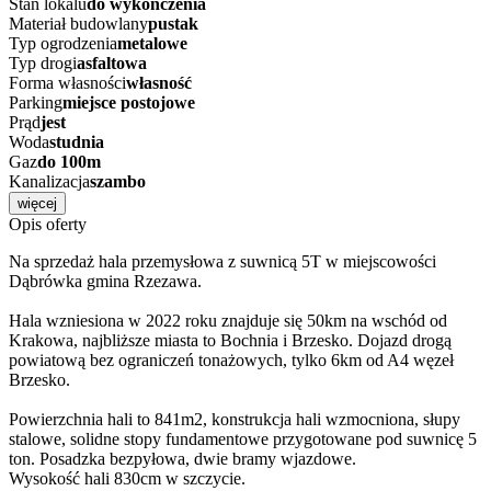
Stan lokalu
do wykończenia
Materiał budowlany
pustak
Typ ogrodzenia
metalowe
Typ drogi
asfaltowa
Forma własności
własność
Parking
miejsce postojowe
Prąd
jest
Woda
studnia
Gaz
do 100m
Kanalizacja
szambo
więcej
Opis oferty
Na sprzedaż hala przemysłowa z suwnicą 5T w miejscowości
Dąbrówka gmina Rzezawa.
Hala wzniesiona w 2022 roku znajduje się 50km na wschód od
Krakowa, najbliższe miasta to Bochnia i Brzesko. Dojazd drogą
powiatową bez ograniczeń tonażowych, tylko 6km od A4 węzeł
Brzesko.
Powierzchnia hali to 841m2, konstrukcja hali wzmocniona, słupy
stalowe, solidne stopy fundamentowe przygotowane pod suwnicę 5
ton. Posadzka bezpyłowa, dwie bramy wjazdowe.
Wysokość hali 830cm w szczycie.