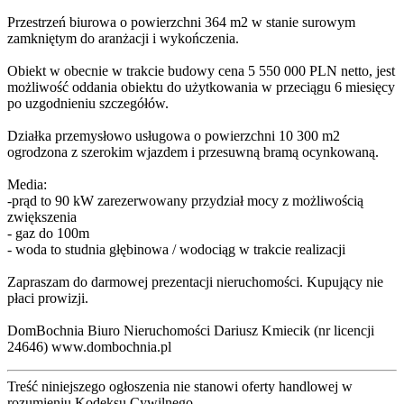
Przestrzeń biurowa o powierzchni 364 m2 w stanie surowym
zamkniętym do aranżacji i wykończenia.
Obiekt w obecnie w trakcie budowy cena 5 550 000 PLN netto, jest
możliwość oddania obiektu do użytkowania w przeciągu 6 miesięcy
po uzgodnieniu szczegółów.
Działka przemysłowo usługowa o powierzchni 10 300 m2
ogrodzona z szerokim wjazdem i przesuwną bramą ocynkowaną.
Media:
-prąd to 90 kW zarezerwowany przydział mocy z możliwością
zwiększenia
- gaz do 100m
- woda to studnia głębinowa / wodociąg w trakcie realizacji
Zapraszam do darmowej prezentacji nieruchomości. Kupujący nie
płaci prowizji.
DomBochnia Biuro Nieruchomości Dariusz Kmiecik (nr licencji
24646) www.dombochnia.pl
Treść niniejszego ogłoszenia nie stanowi oferty handlowej w
rozumieniu Kodeksu Cywilnego.