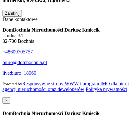
bocheński, Rzezawa, Dąbrówka
Zamknij
Dane kontaktowe
DomBochnia Nieruchomości Dariusz Kmiecik
Trudna 3/1
32-700 Bochnia
+48609705757
biuro@dombochnia.pl
live:biuro_18060
Responsywne strony WWW i program IMO dla biur i
Powered by
agencji nieruchomości oraz deweloperów
Polityka prywatności
×
DomBochnia Nieruchomości Dariusz Kmiecik