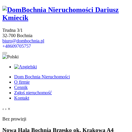
Trudna 3/1
32-700 Bochnia
biuro@dombochnia.pl
+48609705757
Dom Bochnia Nieruchomości
O firmie
Cennik
Zgłoś nieruchomość
Kontakt
‹
›
×
Bez prowizji
Nowa Hala Bochnia Brzesko ok. Krakowa A4