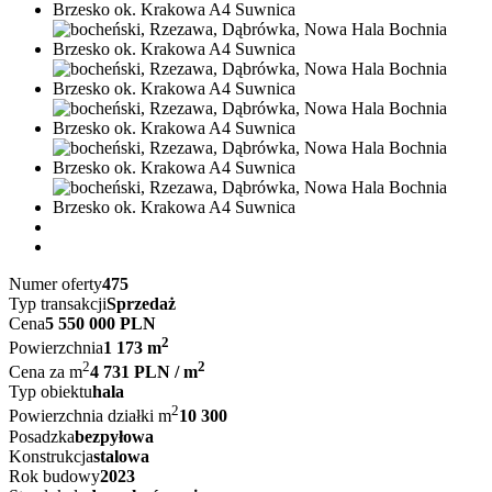
Numer oferty
475
Typ transakcji
Sprzedaż
Cena
5 550 000 PLN
2
Powierzchnia
1 173 m
2
2
Cena za m
4 731 PLN / m
Typ obiektu
hala
2
Powierzchnia działki m
10 300
Posadzka
bezpyłowa
Konstrukcja
stalowa
Rok budowy
2023